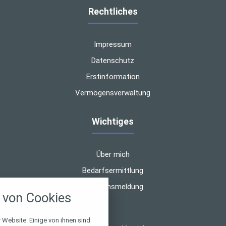
Rechtliches
Impressum
Datenschutz
Erstinformation
Vermögensverwaltung
Wichtiges
Über mich
nstellungen
Bedarfsermittlung
Schadensmeldung
über alle verwendeten Cookies und
von Cookies
chkeit folgende Kategorien zu
r zu blockieren.
 Website. Einige von ihnen sind