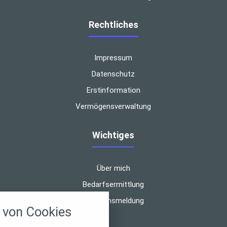
Rechtliches
Impressum
Datenschutz
Erstinformation
Vermögensverwaltung
Wichtiges
Über mich
nstellungen
Bedarfsermittlung
Schadensmeldung
über alle verwendeten Cookies und
von Cookies
chkeit folgende Kategorien zu
r zu blockieren.