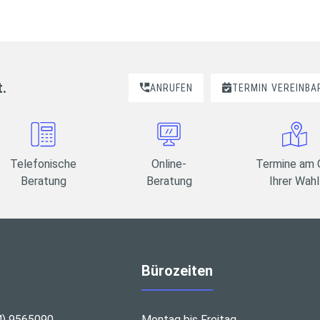
t.
ANRUFEN
TERMIN
VEREINBA
Telefonische
Online-
Termine am 
Beratung
Beratung
Ihrer Wahl
Bürozeiten
4) 9565090
Montag bis Freitag