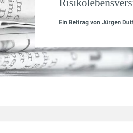
Risikolebensver
Ein Beitrag von
Jürgen Dutt