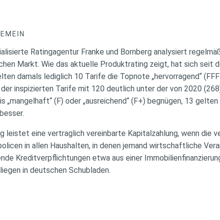
GEMEIN
alisierte Ratingagentur Franke und Bornberg analysiert regelmäß
chen Markt. Wie das aktuelle Produktrating zeigt, hat sich seit
elten damals lediglich 10 Tarife die Topnote „hervorragend“ (FFF+
r inspizierten Tarife mit 120 deutlich unter der von 2020 (268) l
 „mangelhaft“ (F) oder „ausreichend“ (F+) begnügen, 13 gelten al
 besser.
 leistet eine vertraglich vereinbarte Kapitalzahlung, wenn die ve
olicen in allen Haushalten, in denen jemand wirtschaftliche Ver
nde Kreditverpflichtungen etwa aus einer Immobilienfinanzieru
 liegen in deutschen Schubladen.