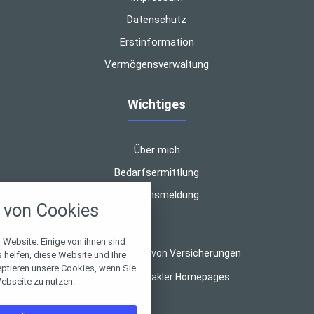
Datenschutz
Erstinformation
Vermögensverwaltung
Wichtiges
Über mich
nstellungen
Bedarfsermittlung
Schadensmeldung
über alle verwendeten Cookies und
von Cookies
chkeit folgende Kategorien zu
r zu blockieren.
 Website. Einige von ihnen sind
© 2026 Beratung von Versicherungen
Notwendig
helfen, diese Website und Ihre
eptieren unsere Cookies, wenn Sie
Made with
❤
Makler Homepages
ebseite zu nutzen.
Performance