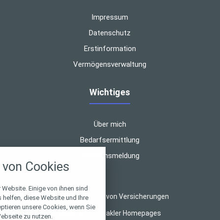
Impressum
Datenschutz
Erstinformation
Vermögensverwaltung
Wichtiges
Über mich
nstellungen
Bedarfsermittlung
Schadensmeldung
über alle verwendeten Cookies und
von Cookies
chkeit folgende Kategorien zu
r zu blockieren.
 Website. Einige von ihnen sind
© 2026 Beratung von Versicherungen
Notwendig
helfen, diese Website und Ihre
eptieren unsere Cookies, wenn Sie
Made with
❤
Makler Homepages
ebseite zu nutzen.