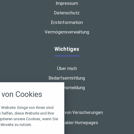
Impressum
Datenschutz
Erstinformation
Vermögensverwaltung
Wichtiges
Über mich
nstellungen
Bedarfsermittlung
Schadensmeldung
über alle verwendeten Cookies und
von Cookies
chkeit folgende Kategorien zu
r zu blockieren.
 Website. Einige von ihnen sind
© 2026 Beratung von Versicherungen
Notwendig
helfen, diese Website und Ihre
eptieren unsere Cookies, wenn Sie
Made with
❤
Makler Homepages
ebseite zu nutzen.
Performance