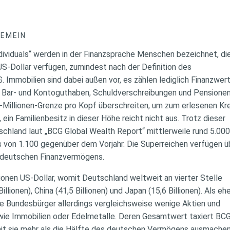
GEMEIN
ndividuals“ werden in der Finanzsprache Menschen bezeichnet, di
US-Dollar verfügen, zumindest nach der Definition des
Immobilien sind dabei außen vor, es zählen lediglich Finanzwer
, Bar- und Kontoguthaben, Schuldverschreibungen und Pensione
Millionen-Grenze pro Kopf überschreiten, um zum erlesenen Kr
ein Familienbesitz in dieser Höhe reicht nicht aus. Trotz dieser
schland laut „BCG Global Wealth Report“ mittlerweile rund 5.00
 von 1.100 gegenüber dem Vorjahr. Die Superreichen verfügen 
 deutschen Finanzvermögens.
lionen US-Dollar, womit Deutschland weltweit an vierter Stelle
llionen), China (41,5 Billionen) und Japan (15,6 Billionen). Als eh
die Bundesbürger allerdings vergleichsweise wenige Aktien und
wie Immobilien oder Edelmetalle. Deren Gesamtwert taxiert BC
omit sie mehr als die Hälfte des deutschen Vermögens ausmachen