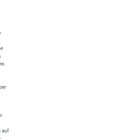
e
te
n.
eis
0
über
er
G auf
.